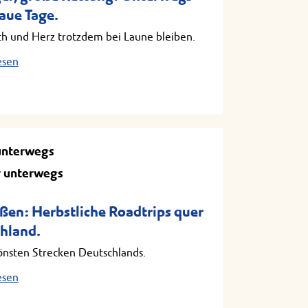
raue Tage.
ch und Herz trotzdem bei Laune bleiben.
esen
unterwegs
 unterwegs
ßen: Herbstliche Roadtrips quer
hland.
önsten Strecken Deutschlands.
esen