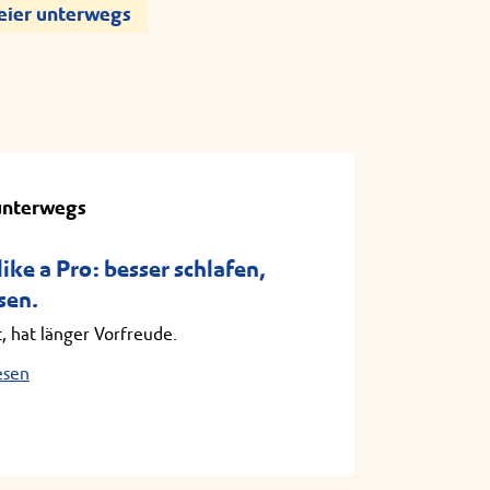
reier unterwegs
unterwegs
ike a Pro: besser schlafen,
sen.
, hat länger Vorfreude.
esen