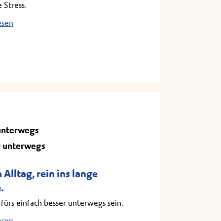
 Stress.
esen
unterwegs
 unterwegs
Alltag, rein ins lange
.
fürs einfach besser unterwegs sein.
esen