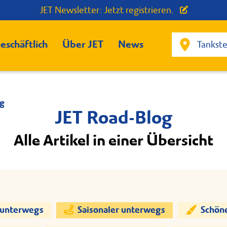
JET Newsletter: Jetzt registrieren.
eschäftlich
Über JET
News
g
JET Road-Blog
Alle Artikel in einer Übersicht
 unterwegs
Saisonaler unterwegs
Schön