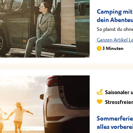
Camping mit 
dein Abenteu
So planst du ohne
Ganzen Artikel L
3 Minuten
Saisonaler 
Stressfreie
Sommerferie
alles vorbere