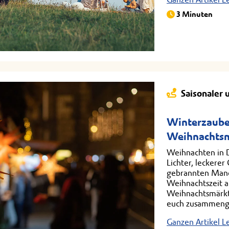
3 Minuten
Saisonaler 
Winterzaube
Weihnachtsm
Weihnachten in D
Lichter, leckerer
gebrannten Mand
Weihnachtszeit a
Weihnachtsmärkt
euch zusammenge
Ganzen Artikel L