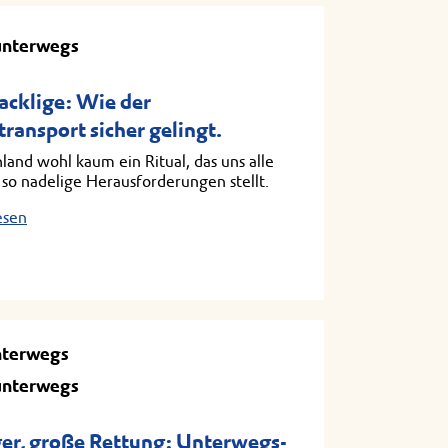
unterwegs
cklige: Wie der
ansport sicher gelingt.
hland wohl kaum ein Ritual, das uns alle
 so nadelige Herausforderungen stellt.
esen
nterwegs
unterwegs
er, große Rettung: Unterwegs-