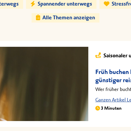
nterwegs
Spannender unterwegs
Stressf
Alle Themen anzeigen
Saisonaler 
Früh buchen l
günstiger rei
Wer früher bucht
Ganzen Artikel L
3 Minuten