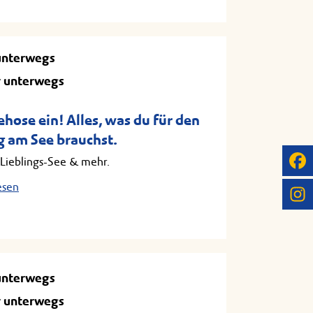
unterwegs
 unterwegs
hose ein! Alles, was du für den
g am See brauchst.
Lieblings-See & mehr.
esen
unterwegs
 unterwegs