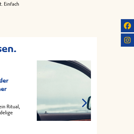
t. Einfach
sen.
der
her
in Ritual,
adelige