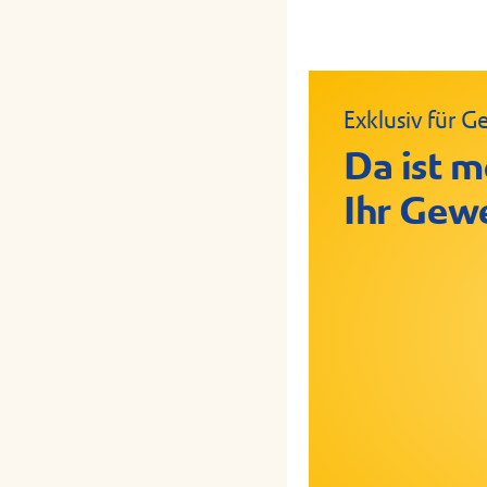
Exklusiv für
Crispy Chic
Geflügelrol
Da ist m
Ihr Gew