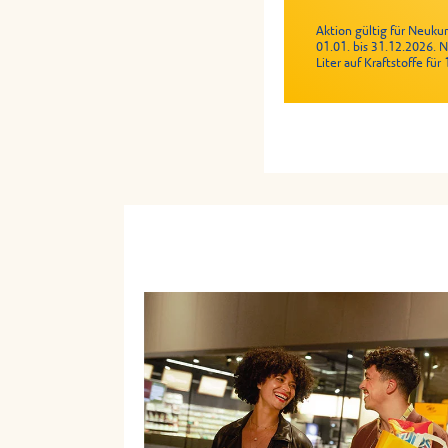
Aktion gültig für Neuk
01.01. bis 31.12.2026. 
Liter auf Kraftstoffe fü
Nur an teilnehmenden St
Nur an teilnehmenden St
Zusatzstoffinformatione
Zusatzstoffinformatione