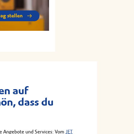
rag stellen
zt hinfahren
zt hinfahren
n auf
hön, dass du
re Angebote und Services: Vom
JET