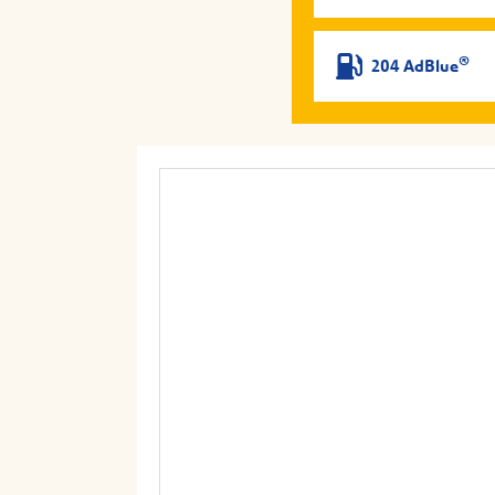
®
204 AdBlue