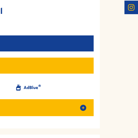
l
®
AdBlue