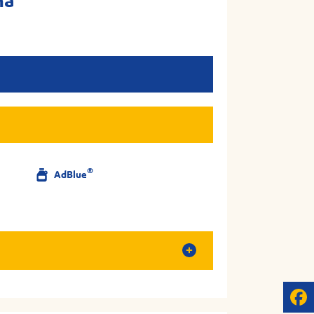
ha
®
AdBlue