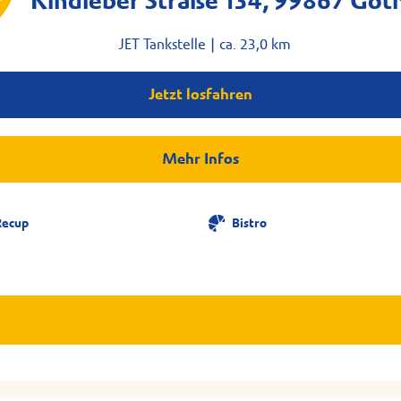
Kindleber Straße 134, 99867 Got
JET Tankstelle |
ca. 23,0 km
Jetzt losfahren
Mehr Infos
Recup
Bistro