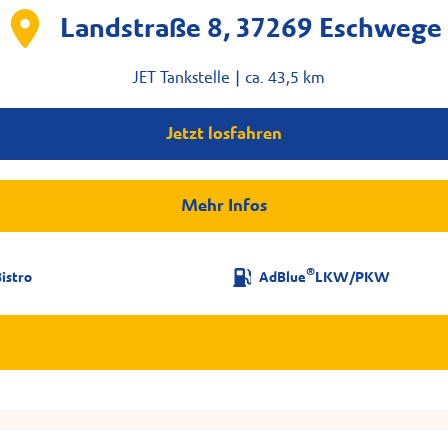
Landstraße 8, 37269 Eschwege
JET Tankstelle |
ca. 43,5 km
Jetzt losfahren
Mehr Infos
®
istro
AdBlue
LKW/PKW