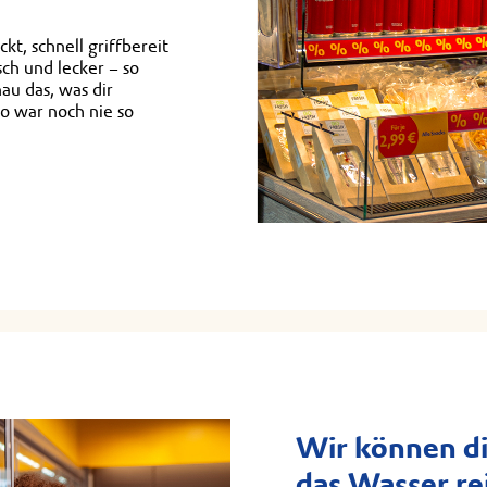
kt, schnell griffbereit
sch und lecker – so
au das, was dir
o war noch nie so
Wir können di
das Wasser re