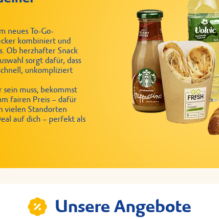
dum neues To-Go-
lecker kombiniert und
s. Ob herzhafter Snack
swahl sorgt dafür, dass
chnell, unkompliziert
r sein muss, bekommst
um fairen Preis – dafür
 vielen Standorten
al auf dich – perfekt als
Unsere Angebote