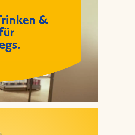
Trinken &
für
egs.