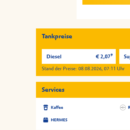
Serviervorschlag; Aller
Serviervorschlag; Aller
Tankstelle auf Anfrage v
Tankstelle auf Anfrage v
Tankpreise
9
Diesel
€ 2,07
Su
Stand der Preise:
08.08.2026, 07:11
Uhr
Services
Kaffee
HERMES