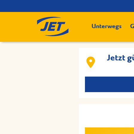
Unterwegs
G
Jetzt g