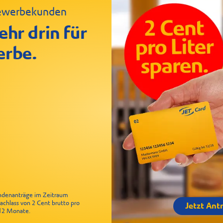
 Gewerbekunden
ken Baguette
le
ehr drin für
erbe.
undenanträge im Zeitraum
Nachlass von 2 Cent brutto pro
Jetzt Ant
r 12 Monate.