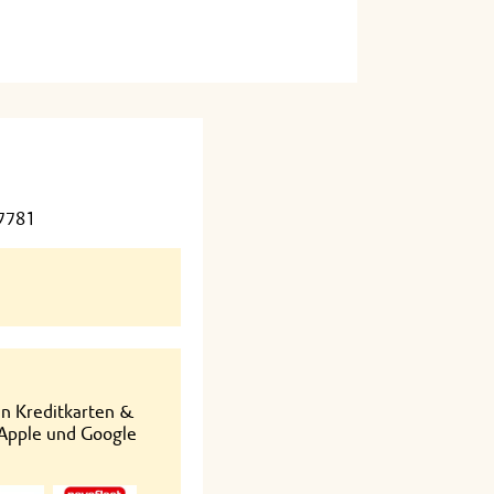
57781
en Kreditkarten &
 Apple und Google