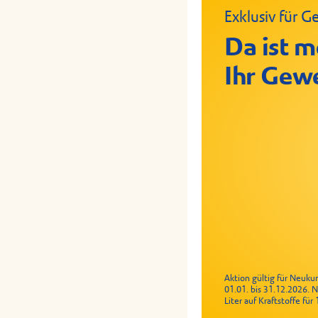
Exklusiv für
Crispy Chic
Geflügelrol
Da ist m
Ihr Gew
Aktion gültig für Neuk
01.01. bis 31.12.2026. 
Liter auf Kraftstoffe fü