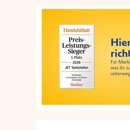
Hier
rich
Für Marke
was ihr z
unterweg