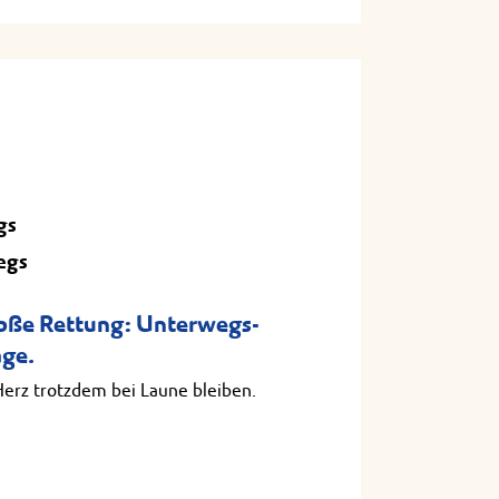
gs
egs
roße Rettung: Unterwegs-
age.
Herz trotzdem bei Laune bleiben.