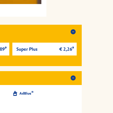
zt hinfahren
zt hinfahren
9
9
,09
Super Plus
€ 2,26
®
AdBlue