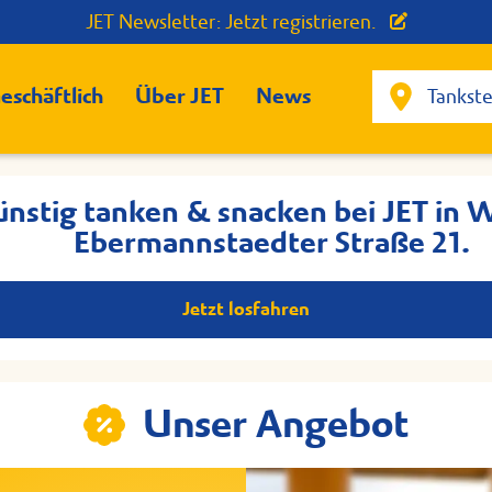
JET Newsletter: Jetzt registrieren.
eschäftlich
Über JET
News
ünstig tanken & snacken bei JET in W
Ebermannstaedter Straße 21.
Jetzt losfahren
Unser Angebot