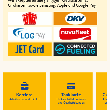
Wir akzeptieren alle gängigen Kreditkarten &
Girokarten, sowie Samsung, Apple und Google Pay.
Karriere
Tankkarte
Gut
Arbeiten bei und mit JET
Für Geschäftskundinnen
Für G
und Geschäftskunden
und