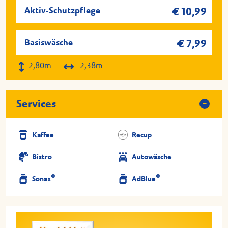
Aktiv-Schutzpflege
€ 10,99
Basiswäsche
€ 7,99
2,80m
2,38m
Services
Kaffee
Recup
Bistro
Autowäsche
®
®
Sonax
AdBlue