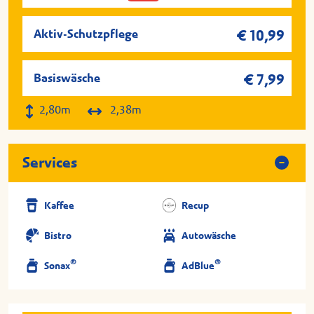
Aktiv-Schutzpflege
€ 10,99
Basiswäsche
€ 7,99
2,80m
2,38m
Services
Kaffee
Recup
Bistro
Autowäsche
®
®
Sonax
AdBlue