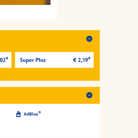
zt hinfahren
zt hinfahren
9
9
,02
Super Plus
€ 2,19
®
AdBlue