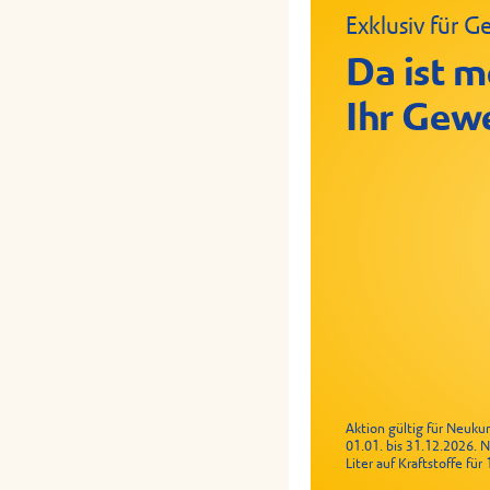
Exklusiv für
Crispy Chic
Geflügelrol
Da ist m
Ihr Gew
Aktion gültig für Neuk
01.01. bis 31.12.2026. 
Liter auf Kraftstoffe fü