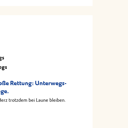
gs
egs
roße Rettung: Unterwegs-
age.
Herz trotzdem bei Laune bleiben.