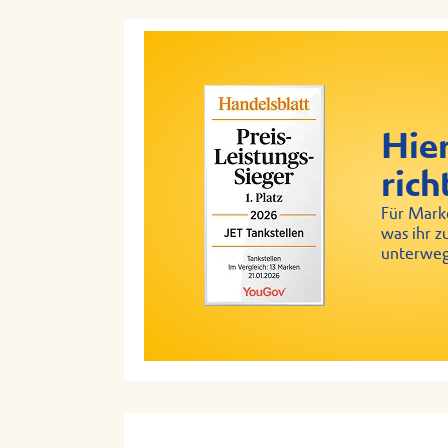
Hier
rich
Für Marke
was ihr z
unterweg