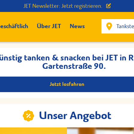
JET Newsletter: Jetzt registrieren.
eschäftlich
Über JET
News
günstig tanken & snacken bei JET in 
Gartenstraße 90.
Jetzt losfahren
Unser Angebot