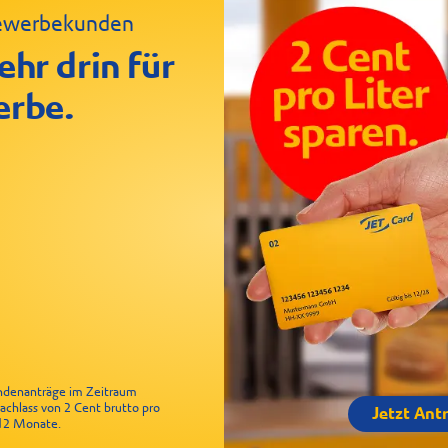
 Gewerbekunden
ken Baguette
le
ehr drin für
erbe.
undenanträge im Zeitraum
Nachlass von 2 Cent brutto pro
Jetzt Ant
r 12 Monate.