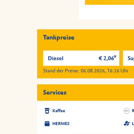
Serviervorschlag; Aller
Serviervorschlag; Aller
Tankstelle auf Anfrage v
Tankstelle auf Anfrage v
Tankpreise
9
Diesel
€ 2,06
Su
Stand der Preise:
06.08.2026, 16:26
Uhr
Services
Kaffee
HERMES