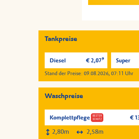
Serviervorschlag; Aller
Serviervorschlag; Aller
Tankstelle auf Anfrage v
Tankstelle auf Anfrage v
Tankpreise
9
Diesel
€ 2,07
Super
Stand der Preise:
09.08.2026, 07:11
Uhr
Waschpreise
BESTER
Komplettpflege
€ 1
SCHUTZ
2,80m
2,58m