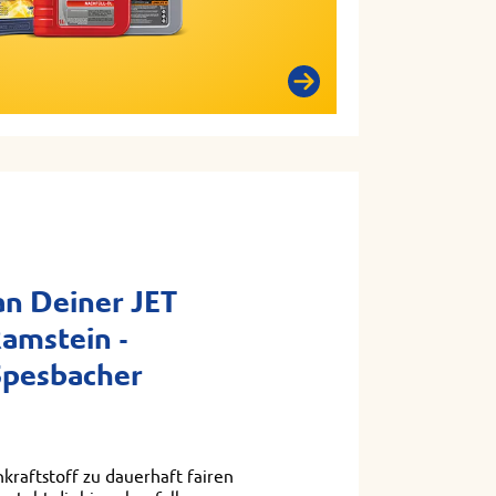
n Deiner JET
Ramstein -
Spesbacher
kraftstoff zu dauerhaft fairen