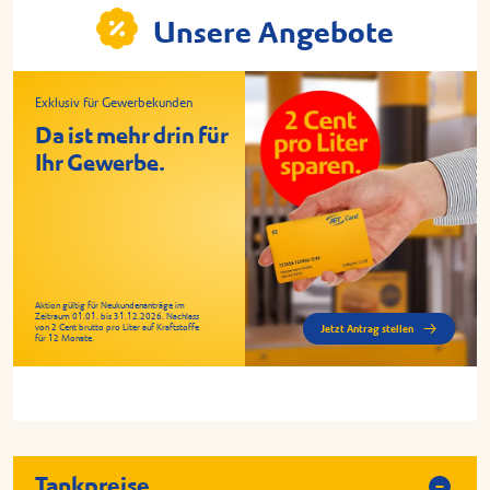
Unsere Angebote
Exklusiv für Gewerbekunden
Da ist mehr drin für
Ihr Gewerbe.
Aktion gültig für Neukundenanträge im
Zeitraum 01.01. bis 31.12.2026. Nachlass
von 2 Cent brutto pro Liter auf Kraftstoffe
Jetzt Antrag stellen
für 12 Monate.
Tankpreise