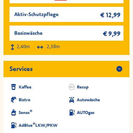
Aktiv-Schutzpflege
€ 12,99
Basiswäsche
€ 9,99
2,40m
2,38m
Services
Kaffee
Recup
Bistro
Autowäsche
®
Sonax
AUTOgas
®
AdBlue
LKW/PKW