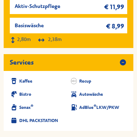
Aktiv-Schutzpflege
€ 11,99
Basiswäsche
€ 8,99
2,80m
2,38m
Services
Kaffee
Recup
Bistro
Autowäsche
®
®
Sonax
AdBlue
LKW/PKW
DHL PACKSTATION