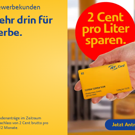
 Gewerbekunden
ken Baguette
le
ehr drin für
erbe.
undenanträge im Zeitraum
Nachlass von 2 Cent brutto pro
Jetzt Ant
r 12 Monate.