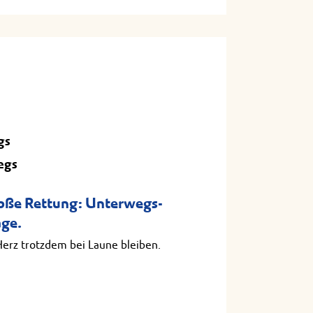
gs
egs
roße Rettung: Unterwegs-
age.
Herz trotzdem bei Laune bleiben.