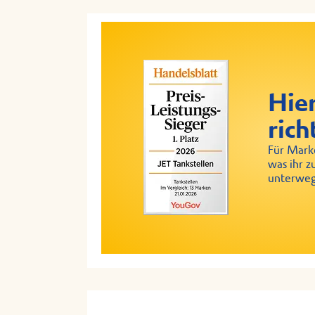
Hier
rich
Für Marke
was ihr z
unterweg