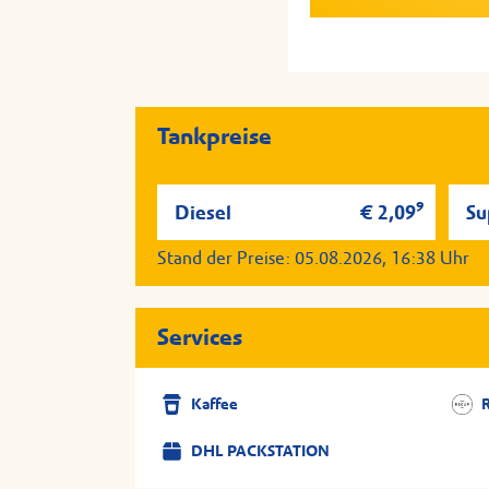
Serviervorschlag; Aller
Serviervorschlag; Aller
Tankstelle auf Anfrage v
Tankstelle auf Anfrage v
Tankpreise
9
Diesel
€ 2,09
Su
Stand der Preise:
05.08.2026, 16:38
Uhr
Services
Kaffee
DHL PACKSTATION