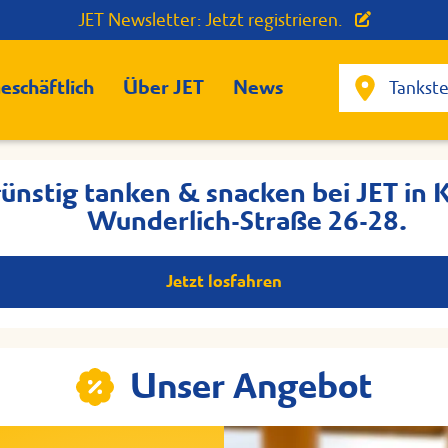
JET Newsletter: Jetzt registrieren.
eschäftlich
Über JET
News
günstig tanken & snacken bei JET in Ku
Wunderlich-Straße 26-28.
Jetzt losfahren
Unser Angebot