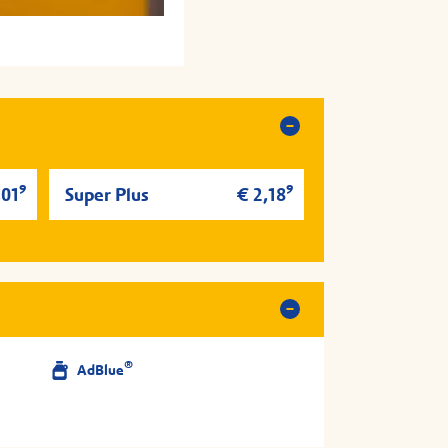
zt hinfahren
zt hinfahren
9
9
,01
Super Plus
€ 2,18
®
AdBlue