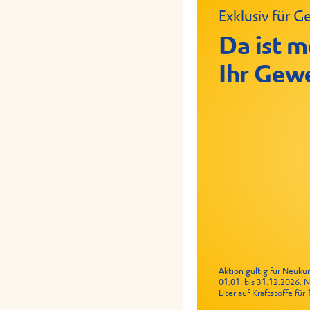
Exklusiv für
Crispy Chic
Geflügelrol
Da ist m
Ihr Gew
Aktion gültig für Neuk
01.01. bis 31.12.2026. 
Liter auf Kraftstoffe fü