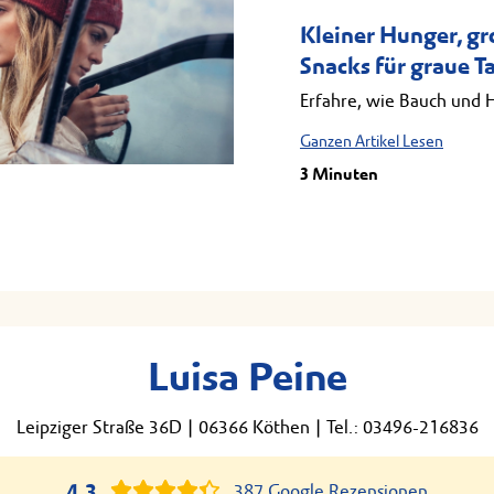
Kleiner Hunger, g
Snacks für graue T
Erfahre, wie Bauch und 
Ganzen Artikel Lesen
3 Minuten
Luisa Peine
Leipziger Straße 36D
|
06366 Köthen
|
Tel.: 03496-216836
4,3
387 Google Rezensionen