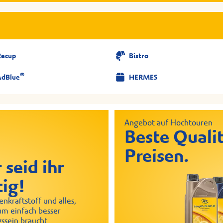
Recup
Bistro
®
AdBlue
HERMES
Angebot auf Hochtouren
Beste Qualit
Preisen.
 seid ihr
tig!
nkraftstoff und alles,
um einfach besser
ssein braucht.