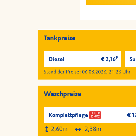
Serviervorschlag; Aller
Serviervorschlag; Aller
Tankstelle auf Anfrage v
Tankstelle auf Anfrage v
Tankpreise
9
Diesel
€ 2,16
Su
Stand der Preise:
06.08.2026, 21:26
Uhr
Waschpreise
BESTER
Komplettpflege
€ 1
SCHUTZ
2,60m
2,38m