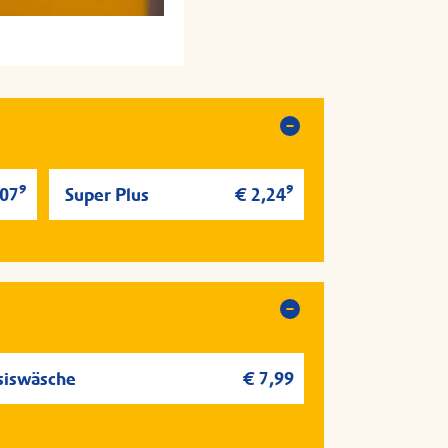
zt hinfahren
zt hinfahren
9
9
,07
Super Plus
€ 2,24
siswäsche
€ 7,99