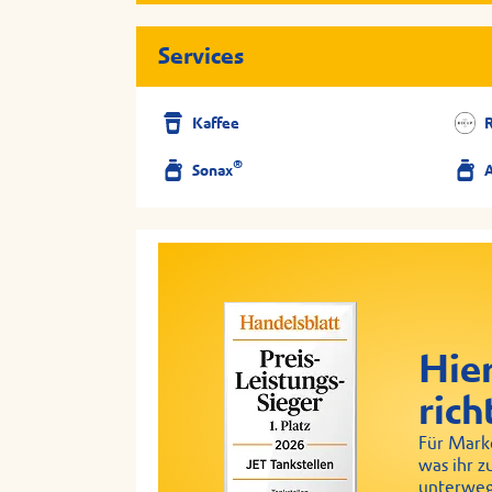
Services
Kaffee
®
Sonax
Hier
rich
Für Marke
was ihr z
unterweg