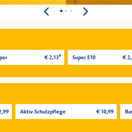
gen- und Zusatzstoffinformationen zu dem Angebot sind an der
gen- und Zusatzstoffinformationen zu dem Angebot sind an der
Jet
Jet
erfügbar.
erfügbar.
9
per
€ 2,13
Super E10
€ 2
2,99
Aktiv-Schutzpflege
€ 10,99
Ba