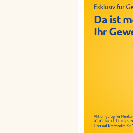
Exklusiv für
Crispy Chic
Geflügelrol
Da ist m
Ihr Gew
Aktion gültig für Neuk
01.01. bis 31.12.2026. 
Liter auf Kraftstoffe fü