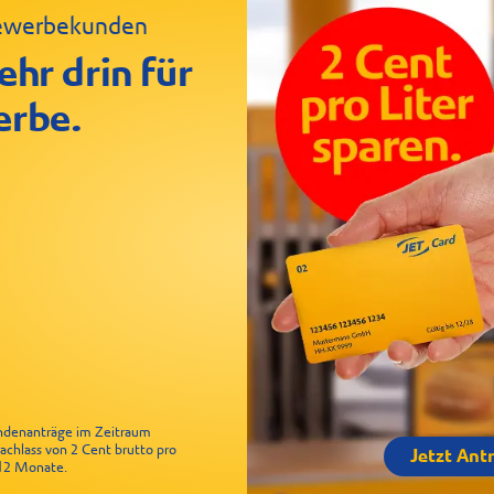
 Gewerbekunden
ken Baguette
le
ehr drin für
erbe.
undenanträge im Zeitraum
Nachlass von 2 Cent brutto pro
Jetzt Ant
r 12 Monate.