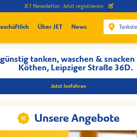
JET Newsletter: Jetzt registrieren.
eschäftlich
Über JET
News
 günstig tanken, waschen & snacken 
Köthen, Leipziger Straße 36D.
Jetzt losfahren
Unsere Angebote