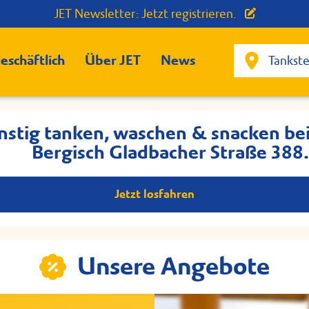
JET Newsletter: Jetzt registrieren.
eschäftlich
Über JET
News
nstig tanken, waschen & snacken bei 
Bergisch Gladbacher Straße 388
Jetzt losfahren
Unsere Angebote