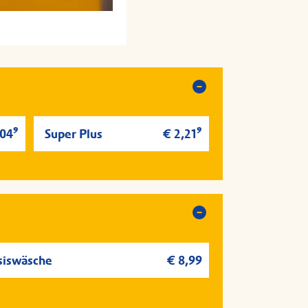
9
9
,04
Super Plus
€ 2,21
siswäsche
€ 8,99