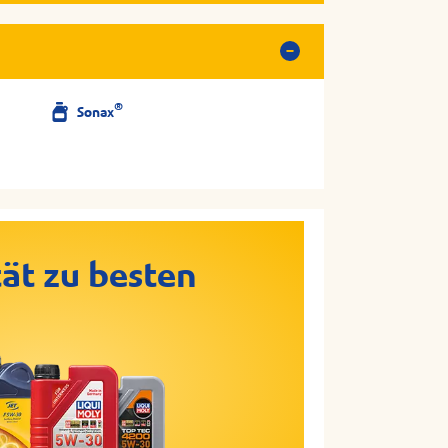
®
Sonax
ät zu besten