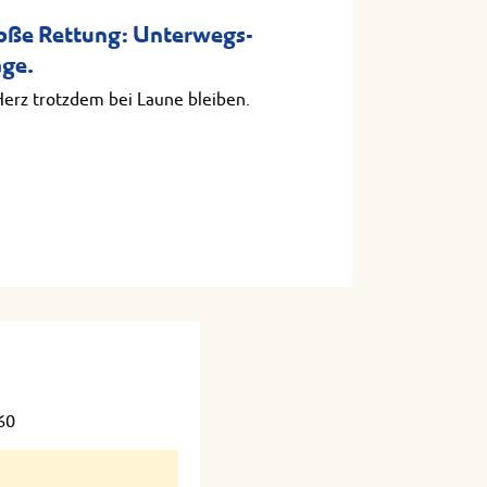
roße Rettung: Unterwegs-
age.
Herz trotzdem bei Laune bleiben.
60