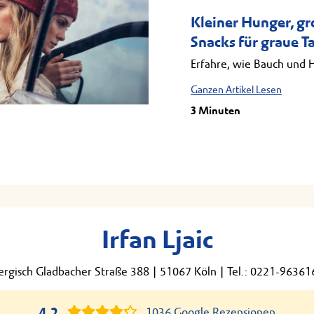
Kleiner Hunger, g
Snacks für graue T
Erfahre, wie Bauch und 
Ganzen Artikel Lesen
3 Minuten
Irfan Ljaic
ergisch Gladbacher Straße 388
|
51067 Köln
|
Tel.: 0221-96361
4,2
1036 Google Rezensionen