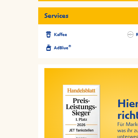
Services
Kaffee
®
AdBlue
Hier
rich
Für Marke
was ihr z
unterweg