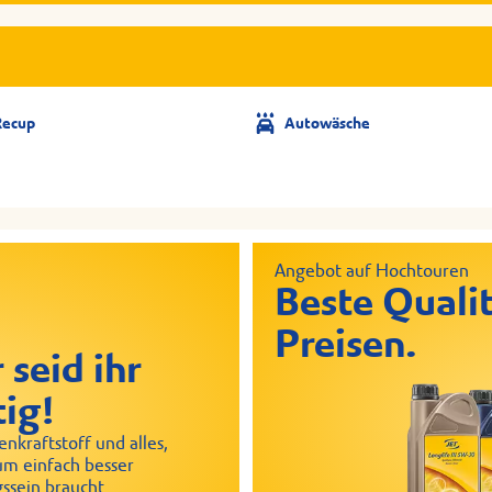
Recup
Autowäsche
Angebot auf Hochtouren
Beste Qualit
Preisen.
 seid ihr
tig!
nkraftstoff und alles,
um einfach besser
ssein braucht.