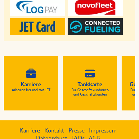
Karriere
Tankkarte
Gut
Arbeiten bei und mit JET
Für Geschäftskundinnen
Für G
und Geschäftskunden
und
Karriere
Kontakt
Presse
Impressum
Datenschutz
FAQs
AGB