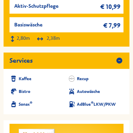
Aktiv-Schutzpflege
€ 10,99
Basiswäsche
€ 7,99
2,80m
2,38m
Services
Kaffee
Recup
Bistro
Autowäsche
®
®
Sonax
AdBlue
LKW/PKW