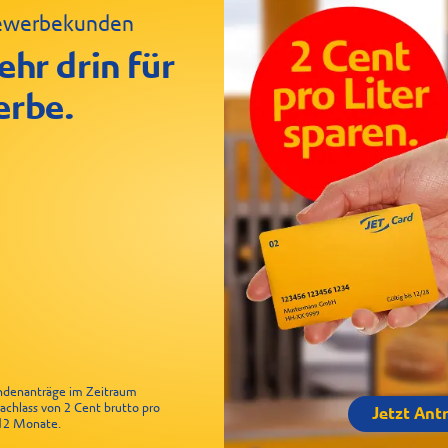
 Gewerbekunden
ken Baguette
le
ehr drin für
erbe.
undenanträge im Zeitraum
Nachlass von 2 Cent brutto pro
Jetzt Ant
r 12 Monate.
€ – nur im Kombi-Deal.