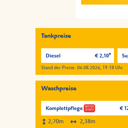
Serviervorschlag; Aller
Serviervorschlag; Aller
Tankstelle auf Anfrage v
Tankstelle auf Anfrage v
Tankpreise
9
Diesel
€ 2,10
Su
Stand der Preise:
06.08.2026, 19:18
Uhr
Waschpreise
BESTER
Komplettpflege
€ 1
SCHUTZ
2,70m
2,38m