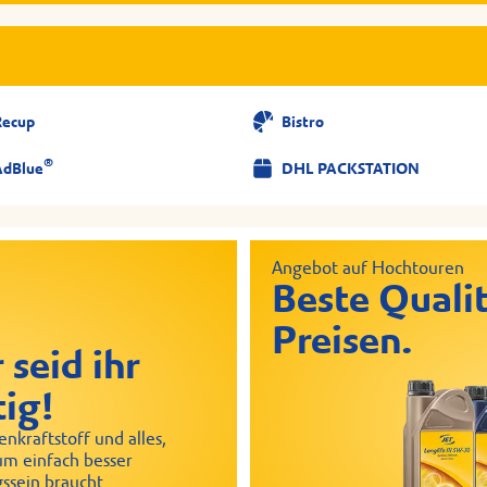
Recup
Bistro
®
AdBlue
DHL PACKSTATION
Angebot auf Hochtouren
Beste Qualit
Preisen.
 seid ihr
tig!
nkraftstoff und alles,
um einfach besser
ssein braucht.