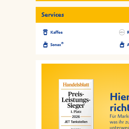
Services
Kaffee
®
Sonax
Hier
rich
Für Marke
was ihr z
unterweg