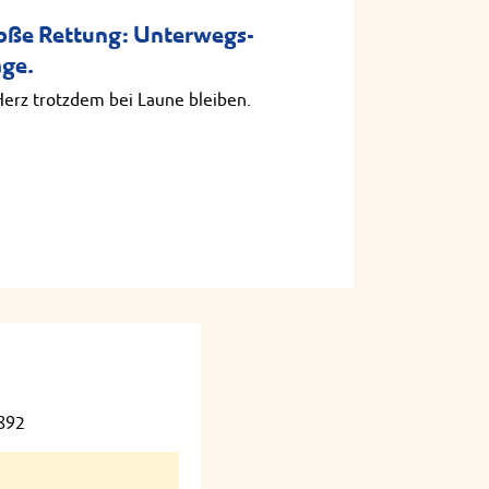
roße Rettung: Unterwegs-
age.
Herz trotzdem bei Laune bleiben.
892