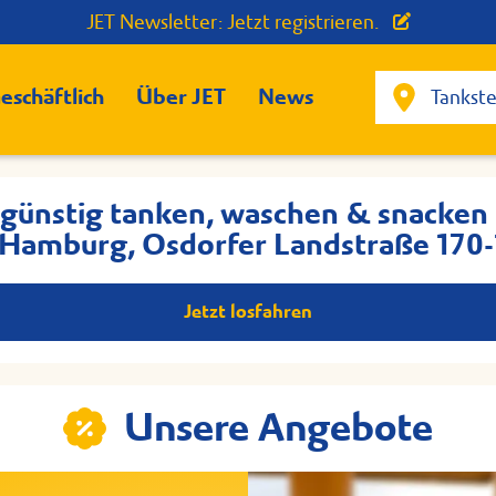
JET Newsletter: Jetzt registrieren.
eschäftlich
Über JET
News
 günstig tanken, waschen & snacken 
Hamburg, Osdorfer Landstraße 170-
Jetzt losfahren
Unsere Angebote