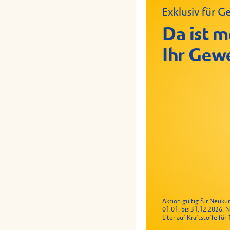
Exklusiv für
Crispy Chic
Geflügelrol
Meal Deal
Da ist m
Ihr Gew
Aktion gültig für Neuk
01.01. bis 31.12.2026. 
Liter auf Kraftstoffe fü
Snack für 2,99 €, Getränk für 1 