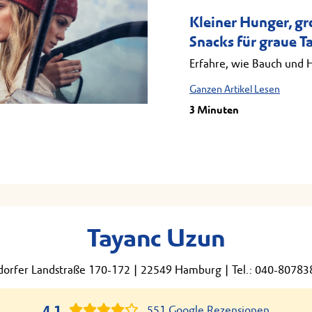
Kleiner Hunger, g
Snacks für graue T
Erfahre, wie Bauch und 
Ganzen Artikel Lesen
3 Minuten
Tayanc Uzun
dorfer Landstraße 170-172
|
22549 Hamburg
|
Tel.: 040-80783
4,1
551 Google Rezensionen