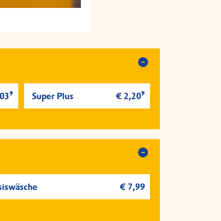
zt hinfahren
zt hinfahren
9
9
,03
Super Plus
€ 2,20
siswäsche
€ 7,99