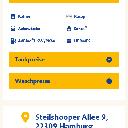
Kaffee
Recup
®
Autowäsche
Sonax
®
AdBlue
LKW/PKW
HERMES
Tankpreise
Waschpreise
Steilshooper Allee 9,
22309 Hamburg