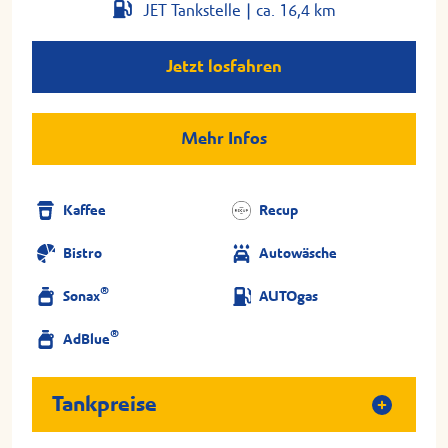
JET Tankstelle |
ca. 16,4 km
Jetzt losfahren
Mehr Infos
Kaffee
Recup
Bistro
Autowäsche
®
Sonax
AUTOgas
®
AdBlue
Tankpreise