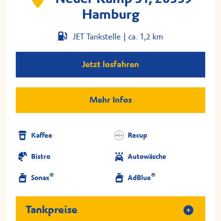
Hamburg
JET Tankstelle |
ca. 1,2 km
Jetzt losfahren
Mehr Infos
Kaffee
Recup
Bistro
Autowäsche
®
®
Sonax
AdBlue
Tankpreise