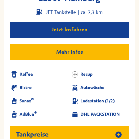
JET Tankstelle |
ca. 7,3 km
Jetzt losfahren
Mehr Infos
Kaffee
Recup
Bistro
Autowäsche
®
Sonax
Ladestation (1/2)
®
AdBlue
DHL PACKSTATION
Tankpreise