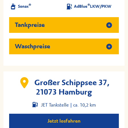
®
®
Sonax
AdBlue
LKW/PKW
Tankpreise
Waschpreise
Großer Schippsee 37,
21073 Hamburg
JET Tankstelle |
ca. 10,2 km
Jetzt losfahren