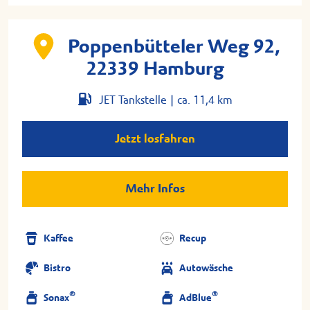
Poppenbütteler Weg 92,
22339 Hamburg
JET Tankstelle |
ca. 11,4 km
Jetzt losfahren
Mehr Infos
Kaffee
Recup
Bistro
Autowäsche
®
®
Sonax
AdBlue