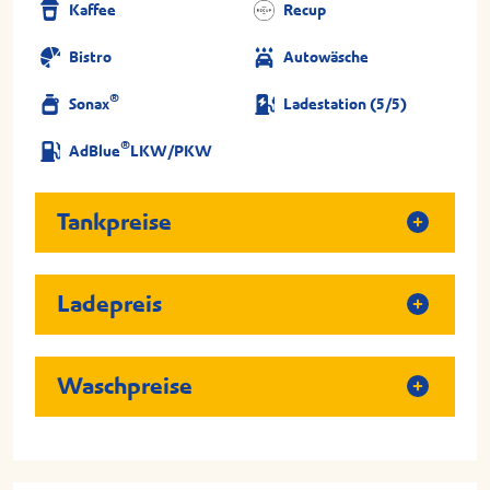
Kaffee
Recup
Bistro
Autowäsche
®
Sonax
Ladestation (5/5)
®
AdBlue
LKW/PKW
Tankpreise
Ladepreis
Waschpreise