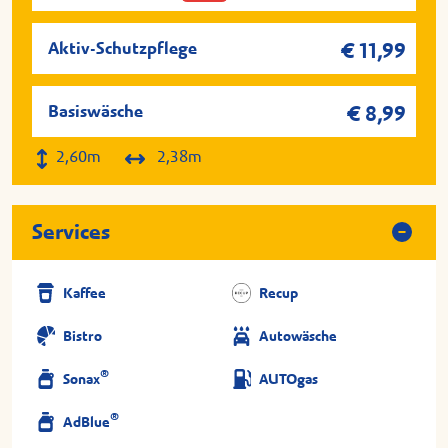
Aktiv-Schutzpflege
€ 11,99
Basiswäsche
€ 8,99
2,60m
2,38m
Services
Kaffee
Recup
Bistro
Autowäsche
®
Sonax
AUTOgas
®
AdBlue