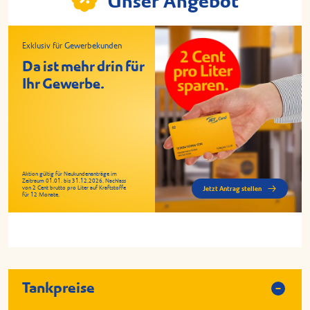
Unser Angebot
Exklusiv für Gewerbekunden
Da ist mehr drin für
Ihr Gewerbe.
Aktion gültig für Neukundenanträge im
Zeitraum 01.01. bis 31.12.2026. Nachlass
von 2 Cent brutto pro Liter auf Kraftstoffe
Jetzt Antrag stellen
für 12 Monate.
Tankpreise