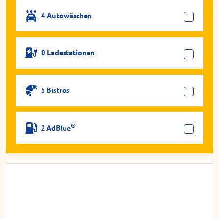
4 Autowäschen
0 Ladestationen
5 Bistros
®
2 AdBlue