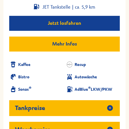
JET Tankstelle |
ca. 5,9 km
Jetzt losfahren
Mehr Infos
Kaffee
Recup
Bistro
Autowäsche
®
®
Sonax
AdBlue
LKW/PKW
Tankpreise