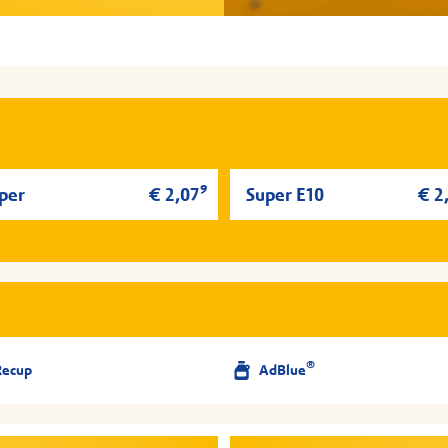
9
per
€ 2,07
Super E10
€ 2
®
Recup
AdBlue