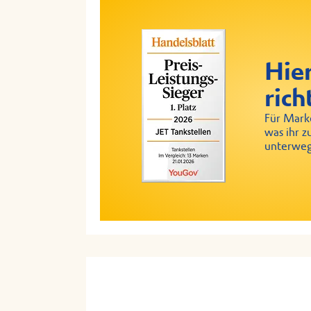
Hier
rich
Für Marke
was ihr z
unterweg