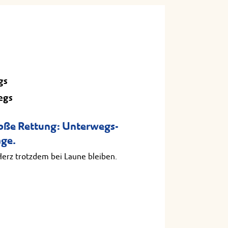
gs
egs
roße Rettung: Unterwegs-
age.
Herz trotzdem bei Laune bleiben.