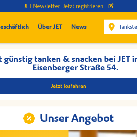
JET Newsletter: Jetzt registrieren.
eschäftlich
Über JET
News
t günstig tanken & snacken bei JET i
Eisenberger Straße 54.
Jetzt losfahren
Unser Angebot