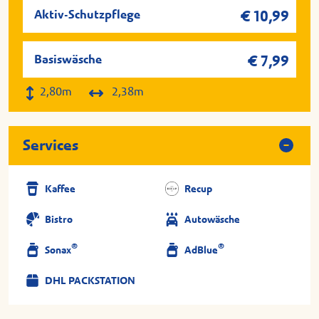
Aktiv-Schutzpflege
€ 10,99
Basiswäsche
€ 7,99
2,80m
2,38m
Services
Kaffee
Recup
Bistro
Autowäsche
®
®
Sonax
AdBlue
DHL PACKSTATION