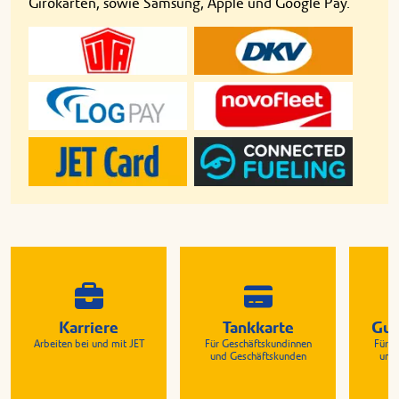
Girokarten, sowie Samsung, Apple und Google Pay.
Karriere
Tankkarte
Gut
Arbeiten bei und mit JET
Für Geschäftskundinnen
Für G
und Geschäftskunden
und