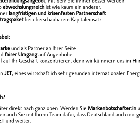
iterbildungsangebot
, mit dem Sie immer besser werden.
so
abwechslungsreich
ist wie kaum ein anderer.
iner
langfristigen und krisenfesten Partnerschaft
.
rtragspaket
bei überschaubarem Kapitaleinsatz.
abei:
Marke
und als Partner an Ihrer Seite.
nd
fairer Umgang
auf Augenhöhe.
ll auf Ihr Geschäft konzentrieren, denn wir kümmern uns im Hi
on
JET
, eines wirtschaftlich sehr gesunden internationalen Ene
ch?
leiter direkt nach ganz oben. Werden Sie
Markenbotschafter:in
u
gen auch Sie mit Ihrem Team dafür, dass Deutschland auch morg
ET und weiter.