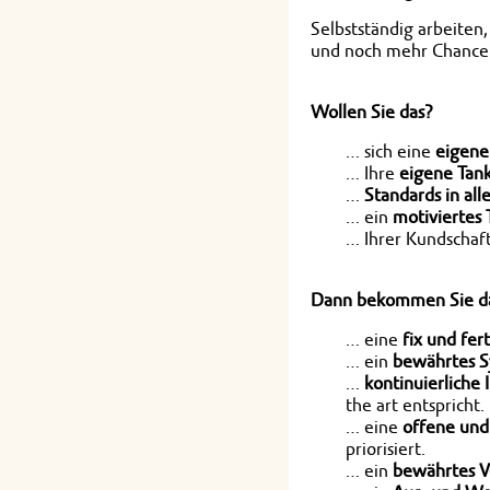
Selbstständig arbeiten
und noch mehr Chancen.
Wollen Sie das?
… sich eine
eigene
… Ihre
eigene Tank
…
Standards in all
… ein
motiviertes
… Ihrer Kundschaf
Dann bekommen Sie d
… eine
fix und fer
… ein
bewährtes 
…
kontinuierliche 
the art entspricht.
… eine
offene und
priorisiert.
… ein
bewährtes V