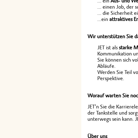
… ein
Aus- und We
… einen Job, der 
… die Sicherheit e
…ein
attraktives E
Wir unterstützen Sie d
JET ist als
starke 
Kommunikation u
Sie können sich vo
Abläufe.
Werden Sie Teil v
Perspektive.
Worauf warten Sie no
JET’n Sie die Karriere
der Tankstelle und sor
unterwegs sein kann. J
Über uns