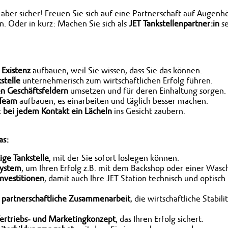
, aber sicher! Freuen Sie sich auf eine Partnerschaft auf Augen
 Oder in kurz: Machen Sie sich als
JET Tankstellenpartner:in
se
 Existenz
aufbauen, weil Sie wissen, dass Sie das können.
stelle
unternehmerisch zum wirtschaftlichen Erfolg führen.
en Geschäftsfeldern
umsetzen und für deren Einhaltung sorgen.
 Team
aufbauen, es einarbeiten und täglich besser machen.
t
bei jedem Kontakt ein Lächeln
ins Gesicht zaubern.
as:
tige Tankstelle
, mit der Sie sofort loslegen können.
System
, um Ihren Erfolg z.B. mit dem Backshop oder einer Wasc
Investitionen
, damit auch Ihre JET Station technisch und optisc
 partnerschaftliche Zusammenarbeit
, die wirtschaftliche Stabili
ertriebs- und Marketingkonzept
, das Ihren Erfolg sichert.