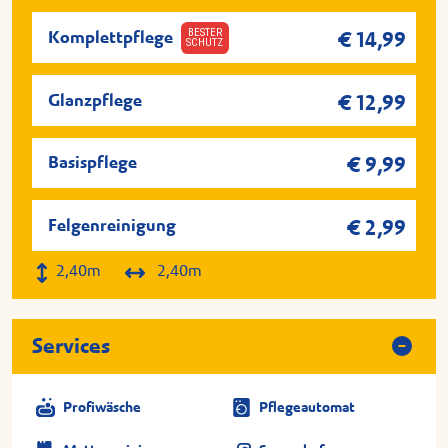
Aktivschaum
BESTER
Komplettpflege
€ 14,99
SCHUTZ
Waschen und Trocknen
SONAX® Glanz
Glanzpflege
€ 12,99
Basispflege
€ 9,99
Basispflege
Manuelle Vorwäsche
Felgenreinigung
€ 2,99
Aktivschaum
2,40m
2,40m
Waschen und Trocknen
Services
Immer zuwählbar: Manuelle
Felgenreinigung.
Profiwäsche
Pflegeautomat