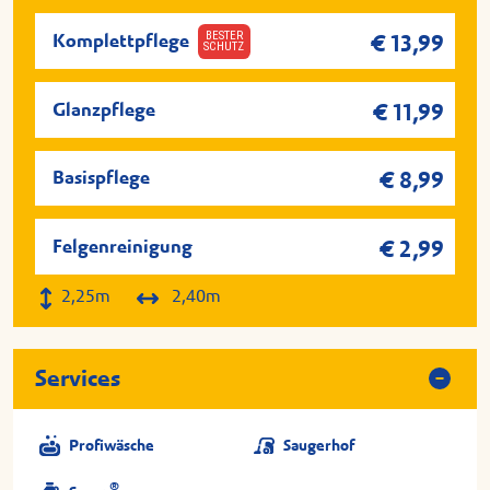
Aktivschaum
BESTER
Komplettpflege
€ 13,99
SCHUTZ
Waschen und Trocknen
SONAX® Glanz
Glanzpflege
€ 11,99
Basispflege
€ 8,99
Basispflege
Manuelle Vorwäsche
Felgenreinigung
€ 2,99
Aktivschaum
2,25m
2,40m
Waschen und Trocknen
Services
Immer zuwählbar: Manuelle
Felgenreinigung.
Profiwäsche
Saugerhof
®