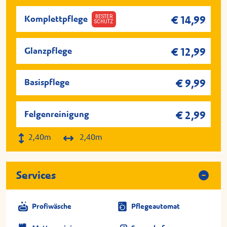
Aktivschaum
BESTER
Komplettpflege
€ 14,99
SCHUTZ
Waschen und Trocknen
SONAX® Glanz
Glanzpflege
€ 12,99
Basispflege
€ 9,99
Basispflege
Manuelle Vorwäsche
Felgenreinigung
€ 2,99
Aktivschaum
2,40m
2,40m
Waschen und Trocknen
Services
Immer zuwählbar: Manuelle
Felgenreinigung.
Profiwäsche
Pflegeautomat